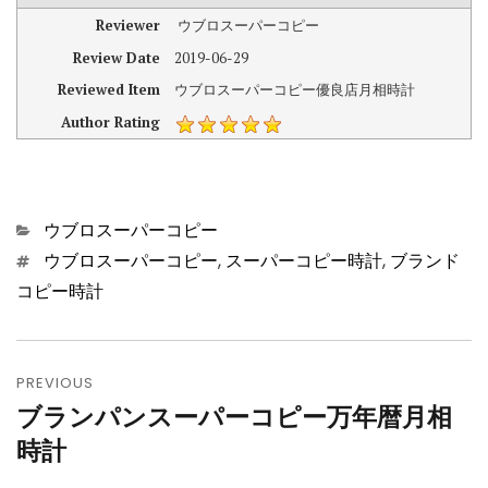
Reviewer
ウブロスーパーコピー
Review Date
2019-06-29
Reviewed Item
ウブロスーパーコピー優良店月相時計
Author Rating
Categories
ウブロスーパーコピー
Tags
ウブロスーパーコピー
,
スーパーコピー時計
,
ブランド
コピー時計
投
PREVIOUS
稿
ブランパンスーパーコピー万年暦月相
Previous
ナ
時計
post: