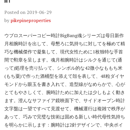
Posted on
2019-06-29
by
pikepineproperties
ウブロスーパーコピー時計BigBang魂シリーズは母日新作
月相腕時計を出して、母懇ろに気持ちに対してを極めて精
巧な機械傑作で凝集して、現代女性ために1枚独特な手首
間で勲章を呈します。魂月相腕時計はシルクを通じて(通
って)処理を売り払って、シンボル的な42微小なももち米
(もち粟)で作った酒桶型を添えて殻を表して、48粒ダイヤ
モンドから眼玉を書き入れて、造型線がなめらかで、心が
とてもやさしくて、腕時計ために加えたは少しもよく動き
ます。澄んなサファイア鏡映面下で、サイドオープン時計
文字盤は一望ですべて見渡せて、機械運行は複雑で秩序が
あって、巧みで完璧な技術は固める新しい時代母性気持ち
を明らかに示します：腕時計は2針デザインで、中央ポイ