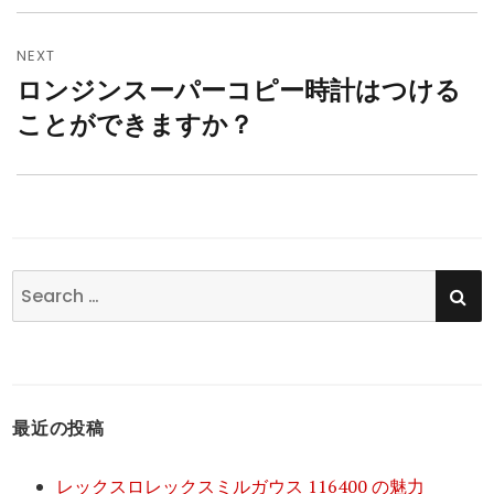
ビ
ゲ
NEXT
ー
ロンジンスーパーコピー時計はつける
Next
シ
ことができますか？
post:
ョ
ン
SE
Search
for:
最近の投稿
レックスロレックスミルガウス 116400 の魅力