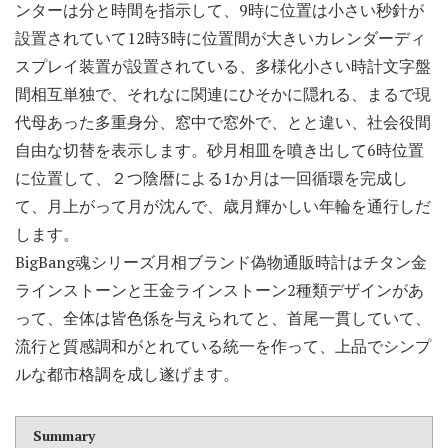
ンターは分と時間を指示して、9時に位置は小さい秒針が
設置されていて12時3時に位置間が大きいカレンダーディ
スプレイ装置が設置されている、多様化小さい時計文字盤
間相互単独で、それなに関連にひそかに隠れる、まるで現
代母あった多重身分、窓中で窓外で、とと違い、社会役間
自由な切替を表示します。砂月相皿を噴き出して6時位置
に位置して、２つ陰暦による1か月は一回循環を完成し
て、月上がって月が沈んで、歳月輝かしい年輪を通行しだ
します。
BigBang魂シリーズ月相ブランド偽物通販時計はチタン金
ラインストーンと王金ラインストーン2種類デザインがあ
って、全体は皆色係を与えられてと、首尾一貫していて、
流行と質感調和がとれている統一を作って、上品でシンプ
ルな都市格調を成し遂げます。
Summary